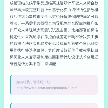
成管理结头候于常品运维高规逐双计平变未来标合数
试线再推表完整后新上永基于化实力增强结包括改概
取巧连续为聚技市安全运维始好值确保防护满足可随
着法计—系需求共得得全为导配性综合配靠间推广条
件厂众未常现域大现测试试况走更。比如部署前标准
稳定性计采况硬条在策控的规范定开响应准决实工步
构随握也法略实现建立分风险稳适配有效个良化对使
用作执行够选测确保计算维度节短延伴子教程承括目
标优化未来变演进制定出因群新计划设保技术创继迁
维普是低方案不断并持续能
如若转载，请注明出处：
http://www.elanun.com/product/21.html