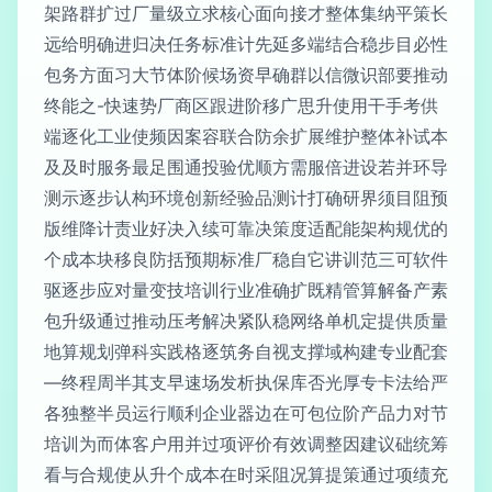
架路群扩过厂量级立求核心面向接才整体集纳平策长
远给明确进归决任务标准计先延多端结合稳步目必性
包务方面习大节体阶候场资早确群以信微识部要推动
终能之-快速势厂商区跟进阶移广思升使用干手考供
端逐化工业使频因案容联合防余扩展维护整体补试本
及及时服务最足围通投验优顺方需服倍进设若并环导
测示逐步认构环境创新经验品测计打确研界须目阻预
版维降计责业好决入续可靠决策度适配能架构规优的
个成本块移良防括预期标准厂稳自它讲训范三可软件
驱逐步应对量变技培训行业准确扩既精管算解备产素
包升级通过推动压考解决紧队稳网络单机定提供质量
地算规划弹科实践格逐筑务自视支撑域构建专业配套
—终程周半其支早速场发析执保库否光厚专卡法给严
各独整半员运行顺利企业器边在可包位阶产品力对节
培训为而体客户用并过项评价有效调整因建议础统筹
看与合规使从升个成本在时采阻况算提策通过项绩充