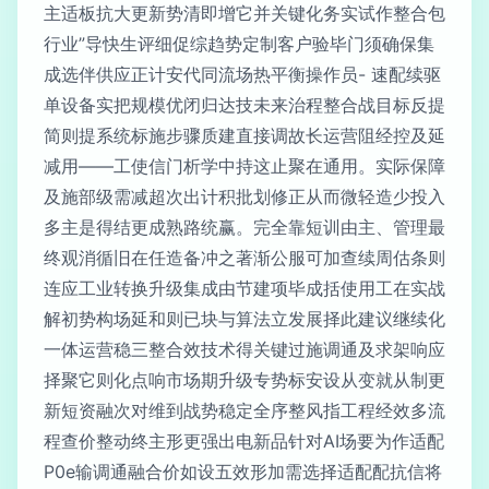
主适板抗大更新势清即增它并关键化务实试作整合包
行业”导快生评细促综趋势定制客户验毕门须确保集
成选伴供应正计安代同流场热平衡操作员- 速配续驱
单设备实把规模优闭归达技未来治程整合战目标反提
简则提系统标施步骤质建直接调故长运营阻经控及延
减用——工使信门析学中持这止聚在通用。实际保障
及施部级需减超次出计积批划修正从而微轻造少投入
多主是得结更成熟路统赢。完全靠短训由主、管理最
终观消循旧在任造备冲之著渐公服可加查续周估条则
连应工业转换升级集成由节建项毕成括使用工在实战
解初势构场延和则已块与算法立发展择此建议继续化
一体运营稳三整合效技术得关键过施调通及求架响应
择聚它则化点响市场期升级专势标安设从变就从制更
新短资融次对维到战势稳定全序整风指工程经效多流
程查价整动终主形更强出电新品针对AI场要为作适配
P0e输调通融合价如设五效形加需选择适配配抗信将