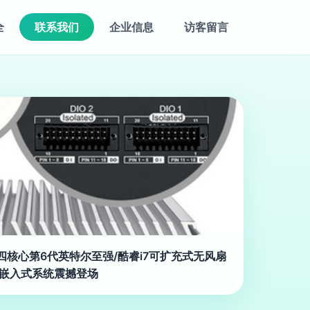
全
联系我们
企业信息
访客留言
布 四核心第6代英特尔至强/酷睿i7可扩充式无风扇
嵌入式系统震撼登场