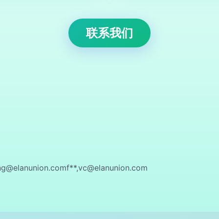
联系我们
ng@elanunion.comf
**,
vc@elanunion.com