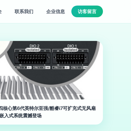
全
联系我们
企业信息
访客留言
布 四核心第6代英特尔至强/酷睿i7可扩充式无风扇
嵌入式系统震撼登场